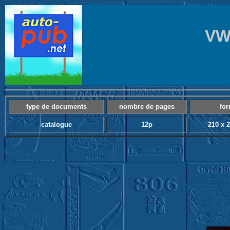
VW
type de documents
nombre de pages
for
catalogue
12p
210 x 