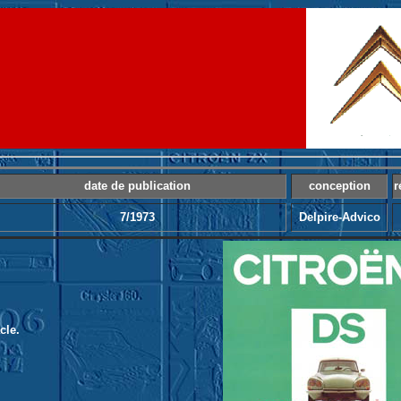
date de publication
conception
r
7/1973
Delpire-Advico
cle.