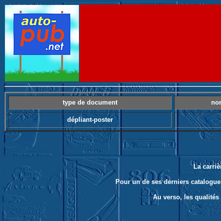
type de document
no
dépliant-poster
La carriè
Pour un de ses derniers catalogues
Au verso, les qualités